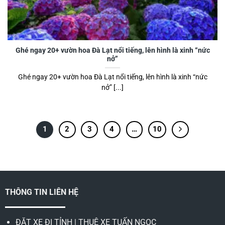
Ghé ngay 20+ vườn hoa Đà Lạt nổi tiếng, lên hình là xinh “nức
nở”
Ghé ngay 20+ vườn hoa Đà Lạt nổi tiếng, lên hình là xinh “nức
nở” [...]
1
2
3
4
…
10
THÔNG TIN LIÊN HỆ
ĐẶT XE ĐI TỈNH | THUÊ XE TUẤN NGỌC