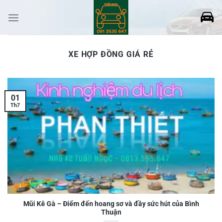
Skip
to
content
XE HỢP ĐỒNG GIÁ RẺ
01
Th7
Mũi Kê Gà – Điểm đến hoang sơ và đầy sức hút của Bình
Thuận