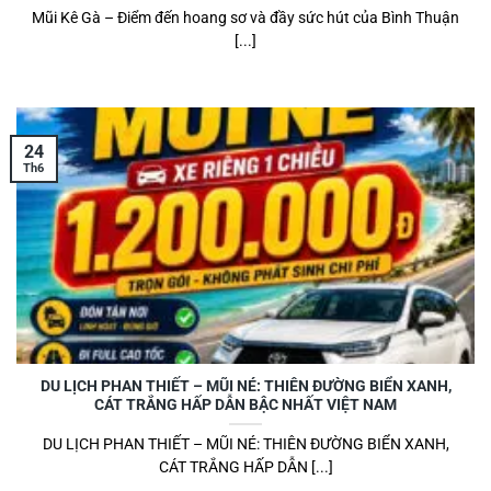
Mũi Kê Gà – Điểm đến hoang sơ và đầy sức hút của Bình Thuận
[...]
24
Th6
DU LỊCH PHAN THIẾT – MŨI NÉ: THIÊN ĐƯỜNG BIỂN XANH,
CÁT TRẮNG HẤP DẪN BẬC NHẤT VIỆT NAM
DU LỊCH PHAN THIẾT – MŨI NÉ: THIÊN ĐƯỜNG BIỂN XANH,
CÁT TRẮNG HẤP DẪN [...]