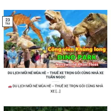
23
Th3
DU LỊCH MŨI NÉ MÙA HÈ – THUÊ XE TRỌN GÓI CÙNG NHÀ XE
TUẤN NGỌC
DU LỊCH MŨI NÉ MÙA HÈ – THUÊ XE TRỌN GÓI CÙNG NHÀ
XE [...]