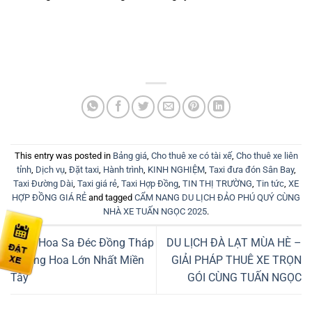
This entry was posted in
Bảng giá
,
Cho thuê xe có tài xế
,
Cho thuê xe liên
tỉnh
,
Dịch vụ
,
Đặt taxi
,
Hành trình
,
KINH NGHIỆM
,
Taxi đưa đón Sân Bay
,
Taxi Đường Dài
,
Taxi giá rẻ
,
Taxi Hợp Đồng
,
TIN THỊ TRƯỜNG
,
Tin tức
,
XE
HỢP ĐỒNG GIÁ RẺ
and tagged
CẨM NANG DU LỊCH ĐẢO PHÚ QUÝ CÙNG
NHÀ XE TUẤN NGỌC 2025
.
Làng Hoa Sa Đéc Đồng Tháp
DU LỊCH ĐÀ LẠT MÙA HÈ –
– Làng Hoa Lớn Nhất Miền
GIẢI PHÁP THUÊ XE TRỌN
Tây
GÓI CÙNG TUẤN NGỌC