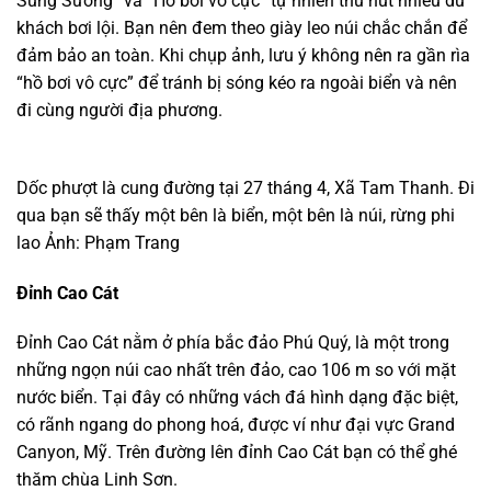
Sung Sướng” và “Hồ bơi vô cực” tự nhiên thu hút nhiều du
khách bơi lội. Bạn nên đem theo giày leo núi chắc chắn để
đảm bảo an toàn. Khi chụp ảnh, lưu ý không nên ra gần rìa
“hồ bơi vô cực” để tránh bị sóng kéo ra ngoài biển và nên
đi cùng người địa phương.
Dốc phượt là cung đường tại 27 tháng 4, Xã Tam Thanh. Đi
qua bạn sẽ thấy một bên là biển, một bên là núi, rừng phi
lao Ảnh: Phạm Trang
Đỉnh Cao Cát
Đỉnh Cao Cát nằm ở phía bắc đảo Phú Quý, là một trong
những ngọn núi cao nhất trên đảo, cao 106 m so với mặt
nước biển. Tại đây có những vách đá hình dạng đặc biệt,
có rãnh ngang do phong hoá, được ví như đại vực Grand
Canyon, Mỹ. Trên đường lên đỉnh Cao Cát bạn có thể ghé
thăm chùa Linh Sơn.