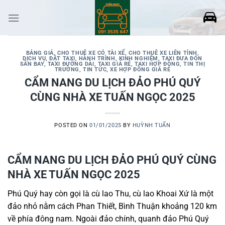
Skip
to
content
BẢNG GIÁ
,
CHO THUÊ XE CÓ TÀI XẾ
,
CHO THUÊ XE LIÊN TỈNH
,
DỊCH VỤ
,
ĐẶT TAXI
,
HÀNH TRÌNH
,
KINH NGHIỆM
,
TAXI ĐƯA ĐÓN
SÂN BAY
,
TAXI ĐƯỜNG DÀI
,
TAXI GIÁ RẺ
,
TAXI HỢP ĐỒNG
,
TIN THỊ
TRƯỜNG
,
TIN TỨC
,
XE HỢP ĐỒNG GIÁ RẺ
CẨM NANG DU LỊCH ĐẢO PHÚ QUÝ
CÙNG NHÀ XE TUẤN NGỌC 2025
POSTED ON
01/01/2025
BY
HUỲNH TUẤN
CẨM NANG DU LỊCH ĐẢO PHÚ QUÝ CÙNG
NHÀ XE TUẤN NGỌC 2025
Phú Quý hay còn gọi là cù lao Thu, cù lao Khoai Xứ là một
đảo nhỏ nằm cách Phan Thiết, Bình Thuận khoảng 120 km
về phía đông nam. Ngoài đảo chính, quanh đảo Phú Quý