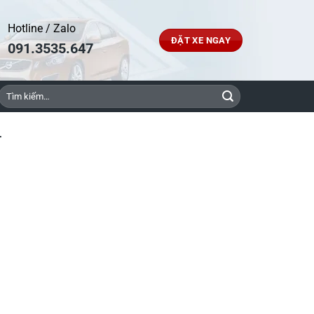
Hotline / Zalo
ĐẶT XE NGAY
091.3535.647
Tìm
kiếm:
T