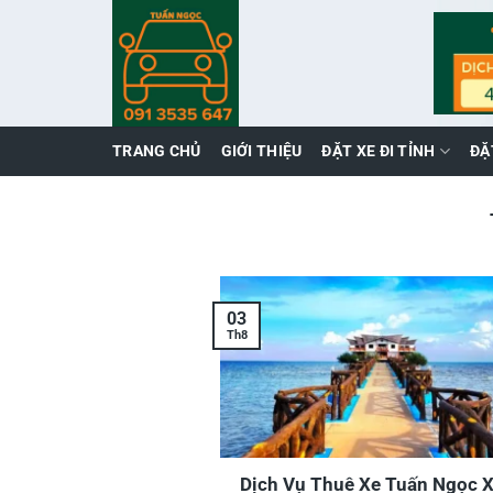
Skip
to
content
TRANG CHỦ
GIỚI THIỆU
ĐẶT XE ĐI TỈNH
ĐẶ
03
Th8
Dịch Vụ Thuê Xe Tuấn Ngọc X