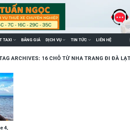
T TAXI
BẢNG GIÁ
DỊCH VỤ
TIN TỨC
LIÊN HỆ
TAG ARCHIVES:
16 CHỖ TỪ NHA TRANG ĐI ĐÀ LẠ
e 4,