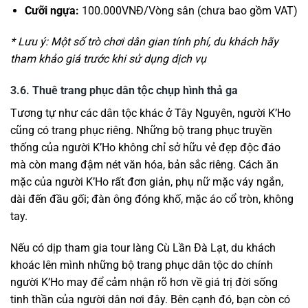
Cưỡi ngựa:
100.000VNĐ/Vòng sân (chưa bao gồm VAT)
* Lưu ý: Một số trò chơi dân gian tính phí, du khách hãy
tham khảo giá trước khi sử dụng dịch vụ
3.6. Thuê trang phục dân tộc chụp hình thả ga
Tương tự như các dân tộc khác ở Tây Nguyên, người K’Ho
cũng có trang phục riêng. Những bộ trang phục truyền
thống của người K’Ho không chỉ sở hữu vẻ đẹp độc đáo
mà còn mang đậm nét văn hóa, bản sắc riêng. Cách ăn
mặc của người K’Ho rất đơn giản, phụ nữ mặc váy ngắn,
dài đến đầu gối; đàn ông đóng khố, mặc áo cổ tròn, không
tay.
Nếu có dịp tham gia tour làng Cù Lần Đà Lạt, du khách
khoác lên mình những bộ trang phục dân tộc do chính
người K’Ho may để cảm nhận rõ hơn về giá trị đời sống
tinh thần của người dân nơi đây. Bên cạnh đó, bạn còn có