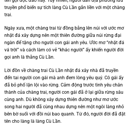
tên gọi độc đáo này. Tuy nhiên, người dân địa phương lưu
truyền phổ biến sự tích làng Cù Lần gắn liền với một chàng
trai.
Ngày xưa, một chàng trai từ đồng bằng lên núi với ước mơ
nhặt đá xây dựng nên một thiên đường giữa núi rừng đại
ngàn để tặng cho người con gái anh yêu. Ước mơ “nhặt đá
vá trời” và cách làm có vẻ “khác người” ấy khiến người đời
gọi anh là thằng Cù Lần.
Lời đồn về chàng trai Cù Lần nhặt đá xây nhà đã truyền
đến tai người con gái mà anh đem lòng yêu quý. Cô gái ấy
đã bỏ phố lặn lội vào rừng. Cảm động trước tình yêu chân
thành của chàng trai, người con gái đã ở lại giữa rừng sâu
cùng anh. Dù không xây dựng thiên đường như mơ ước
song hai người đã cùng nhau dựng nên một ngôi làng nhỏ
bên bờ suối với đồi núi bao quanh. Từ đó, người đời đã đặt
tên cho làng là làng Cù Lần.