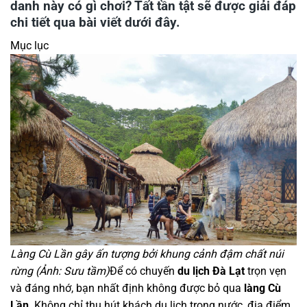
danh này có gì chơi? Tất tần tật sẽ được giải đáp
chi tiết qua bài viết dưới đây.
Mục lục
Làng Cù Lần gây ấn tượng bởi khung cảnh đậm chất núi
rừng (Ảnh: Sưu tầm)
Để có chuyến
du lịch Đà Lạt
trọn vẹn
và đáng nhớ, bạn nhất định không được bỏ qua
làng Cù
Lần
. Không chỉ thu hút khách du lịch trong nước, địa điểm