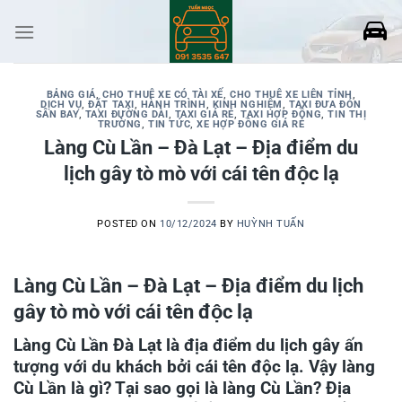
Skip
to
content
BẢNG GIÁ
,
CHO THUÊ XE CÓ TÀI XẾ
,
CHO THUÊ XE LIÊN TỈNH
,
DỊCH VỤ
,
ĐẶT TAXI
,
HÀNH TRÌNH
,
KINH NGHIỆM
,
TAXI ĐƯA ĐÓN
SÂN BAY
,
TAXI ĐƯỜNG DÀI
,
TAXI GIÁ RẺ
,
TAXI HỢP ĐỒNG
,
TIN THỊ
TRƯỜNG
,
TIN TỨC
,
XE HỢP ĐỒNG GIÁ RẺ
Làng Cù Lần – Đà Lạt – Địa điểm du
lịch gây tò mò với cái tên độc lạ
POSTED ON
10/12/2024
BY
HUỲNH TUẤN
Làng Cù Lần – Đà Lạt – Địa điểm du lịch
gây tò mò với cái tên độc lạ
Làng Cù Lần Đà Lạt là địa điểm du lịch gây ấn
tượng với du khách bởi cái tên độc lạ. Vậy làng
Cù Lần là gì? Tại sao gọi là làng Cù Lần? Địa