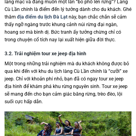
làng mạc và đang muốn một lần “bỏ phố lên rừng”? Làng
Cù Lần chính là điểm đến lý tưởng dành cho du khách. Ghé
thăm
địa điểm du lịch Đà Lạt
này, bạn chắc chắn sẽ cảm
thấy ngỡ ngàng trước khung cảnh núi rừng đại ngàn,
hoang sơ mà bình dị. Bức tranh ấy tưởng chừng chỉ có
trong chuyện cổ tích nay lại xuất hiện giữa đời thực.
3.2. Trải nghiệm tour xe jeep địa hình
Một trong những trải nghiệm mà du khách không được bỏ
qua khi đến với khu du lịch làng Cù Lần chính là “cưỡi” xe
jeep. Chỉ với khoản phí nhỏ, bạn đã có ngay tour xe jeep
địa hình để khám phá khu rừng nguyên sinh. Tour xe jeep
sẽ mang đến cho bạn cảm giác băng rừng, trèo đèo, lội
suối cực hấp dẫn.