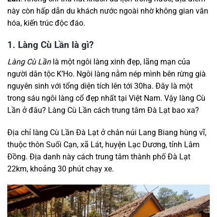
này còn hấp dẫn du khách nước ngoài nhờ không gian văn
hóa, kiến trúc độc đáo.
1. Làng Cù Lần là gì?
Làng Cù Lần
là một ngôi làng xinh đẹp, lãng mạn của
người dân tộc K’Ho. Ngôi làng nằm nép mình bên rừng già
nguyên sinh với tổng diện tích lên tới 30ha. Đây là một
trong sáu ngôi làng cổ đẹp nhất tại Việt Nam. Vậy làng Cù
Lần ở đâu? Làng Cù Lần cách trung tâm Đà Lạt bao xa?
Địa chỉ làng Cù Lần Đà Lạt ở chân núi Lang Biang hùng vĩ,
thuộc thôn Suối Cạn, xã Lát, huyện Lạc Dương, tỉnh Lâm
Đồng. Địa danh này cách trung tâm thành phố Đà Lạt
22km, khoảng 30 phút chạy xe.