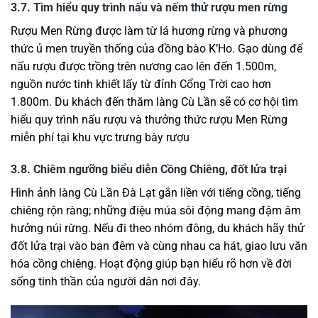
3.7. Tìm hiểu quy trình nấu và nếm thử rượu men rừng
Rượu Men Rừng được làm từ lá hương rừng và phương
thức ủ men truyền thống của đồng bào K’Ho. Gạo dùng để
nấu rượu được trồng trên nương cao lên đến 1.500m,
nguồn nước tinh khiết lấy từ đỉnh Cổng Trời cao hơn
1.800m. Du khách đến thăm làng Cù Lần sẽ có cơ hội tìm
hiểu quy trình nấu rượu và thưởng thức rượu Men Rừng
miễn phí tại khu vực trưng bày rượu
3.8. Chiêm ngưỡng biểu diễn Cồng Chiêng, đốt lửa trại
Hình ảnh làng Cù Lần Đà Lạt gắn liền với tiếng cồng, tiếng
chiêng rộn ràng; những điệu múa sôi động mang đậm âm
hưởng núi rừng. Nếu đi theo nhóm đông, du khách hãy thử
đốt lửa trại vào ban đêm và cùng nhau ca hát, giao lưu văn
hóa cồng chiêng. Hoạt động giúp bạn hiểu rõ hơn về đời
sống tinh thần của người dân nơi đây.