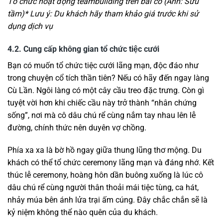
Tổ chức hoạt động teambuilding trên bãi cỏ (Ảnh: Sưu
tầm)
* Lưu ý: Du khách hãy tham khảo giá trước khi sử
dụng dịch vụ
4.2. Cung cấp không gian tổ chức tiệc cưới
Bạn có muốn tổ chức tiệc cưới lãng mạn, độc đáo như
trong chuyện cổ tích thần tiên? Nếu có hãy đến ngay làng
Cù Lần. Ngôi làng có một cây cầu treo đặc trưng. Còn gì
tuyệt vời hơn khi chiếc cầu này trở thành “nhân chứng
sống”, nơi mà cô dâu chú rể cùng nắm tay nhau lên lễ
đường, chính thức nên duyên vợ chồng.
Phía xa xa là bờ hồ ngay giữa thung lũng thơ mộng. Du
khách có thể tổ chức ceremony lãng mạn và đáng nhớ. Kết
thúc lễ ceremony, hoàng hôn dần buông xuống là lúc cô
dâu chú rể cùng người thân thoải mái tiệc tùng, ca hát,
nhảy múa bên ánh lửa trại ấm cúng. Đây chắc chắn sẽ là
kỷ niệm không thể nào quên của du khách.