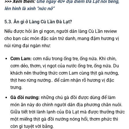
>>> Xem thêm:
Ghé ngay 40+ địa điểm Đà Lạt nổi tiếng,
lên hình là xinh “nức nở”
5.3. Ăn gì ở Làng Cù Lần Đà Lạt?
Nếu được hỏi ăn gì ngon, người dân làng Cù Lần review
cho bạn các món đặc sản trứ danh, mang đậm hương vị
núi rừng đại ngàn như:
Cơm Lam:
cơm nấu trong ống tre, ống nứa. Khi chín,
cơm dẻo, thơm, vị ngọt của nước ống tre, ống nứa. Du
khách nên thưởng thức cơm Lam cùng thịt gà nướng,
thịt heo rừng nướng.. để cảm nhận rõ hương vị đặc
trưng.
Gà đồi nướng:
những chú gà đồi được dùng để làm
món ăn này do chính người dân địa phương chăn nuôi.
Giữa tiết trời lành lạnh của Đà Lạt mà được thưởng thức
một miếng thịt gà đồi nướng nóng hổi, thơm phức thì
còn gì tuyệt vời bằng.