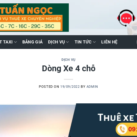
T TAXI
BẢNG GIÁ
DỊCH VỤ
TIN TỨC
LIÊN HỆ
DỊCH VỤ
Dòng Xe 4 chỗ
POSTED ON
19/09/2022
BY
ADMIN