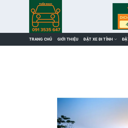
Skip
to
content
TRANG CHỦ
GIỚI THIỆU
ĐẶT XE ĐI TỈNH
ĐẶ